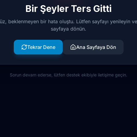
Bir Şeyler Ters Gitti
z, beklenmeyen bir hata oluştu. Lütfen sayfayı yenileyin v
sayfaya dönün.
Tekrar Dene
Ana Sayfaya Dön
Sorun devam ederse, lütfen destek ekibiyle iletişime geçin.