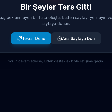
Bir Şeyler Ters Gitti
z, beklenmeyen bir hata oluştu. Lütfen sayfayı yenileyin v
sayfaya dönün.
Tekrar Dene
Ana Sayfaya Dön
Sorun devam ederse, lütfen destek ekibiyle iletişime geçin.