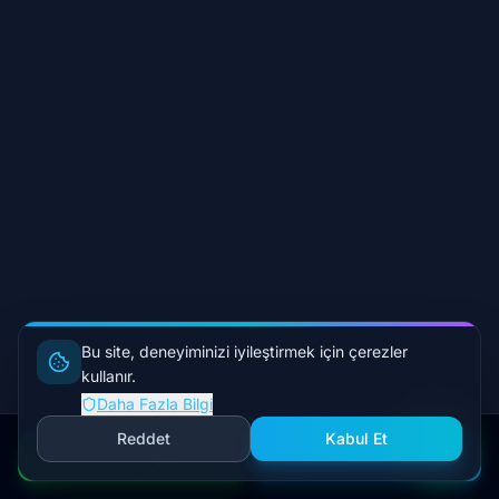
7 gün
80 deniz
Bu site, deneyiminizi iyileştirmek için çerezler
kullanır.
mili
Süre
Daha Fazla Bilgi
Mesafe
Reddet
Kabul Et
WhatsApp
Yatları İncele