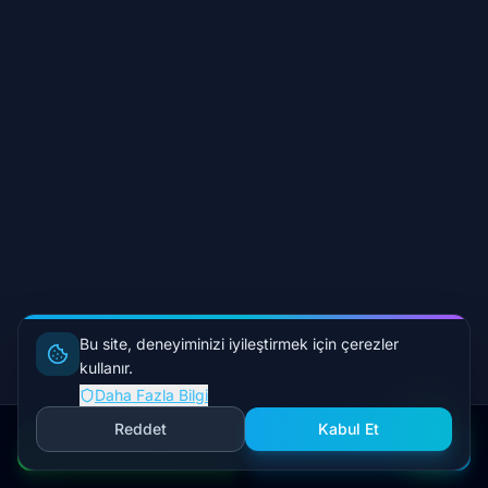
7 gün
95 deniz
mili
Süre
Bu site, deneyiminizi iyileştirmek için çerezler
kullanır.
Mesafe
Daha Fazla Bilgi
Reddet
Kabul Et
WhatsApp
Yatları İncele